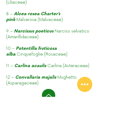
(Liliaceae)
8 –
Alcea rosea Charter’s
pink
Malvarosa (Malvaceae)
9 –
Narcissus poeticus
Narciso selvatico
(Amarillidaceae)
10 –
Potentilla fruticosa
alba
Cinquefoglie (Rosaceae)
11 –
Carlina acaulis
Carlina (Asteraceae)
12 –
Convallaria majalis
Mughetto
(Asparagaceae)