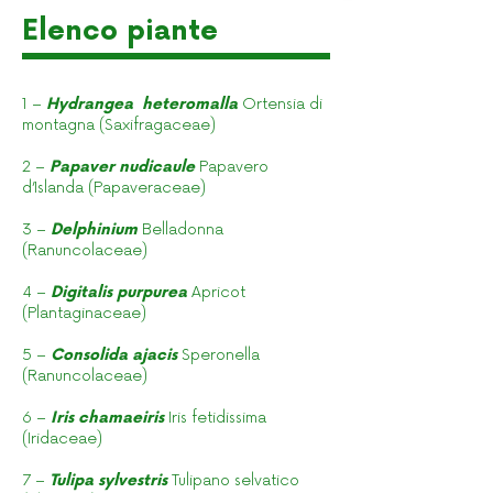
Elenco piante
1 –
Hydrangea heteromalla
Ortensia di
montagna (Saxifragaceae)
2 –
Papaver nudicaule
Papavero
d’Islanda (Papaveraceae)
3 –
Delphinium
Belladonna
(Ranuncolaceae)
4 –
Digitalis purpurea
Apricot
(Plantaginaceae)
5 –
Consolida ajacis
Speronella
(Ranuncolaceae)
6 –
Iris chamaeiris
Iris fetidissima
(Iridaceae)
7 –
Tulipa sylvestris
Tulipano selvatico