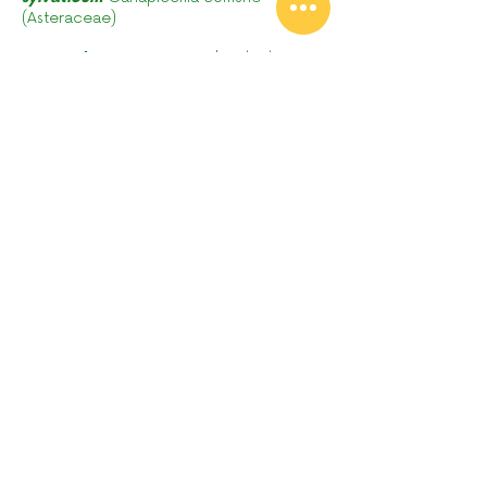
(Asteraceae)
13 –
Sorbus aucuparia
Sorbo degli
uccellatori (Rosaceae)