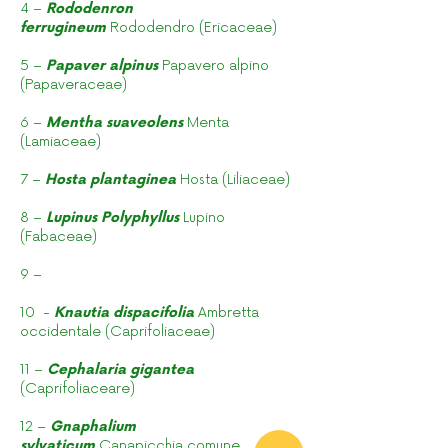
4 –
Rododenron
ferrugineum
Rododendro (Ericaceae)
5 –
Papaver alpinus
Papavero alpino
(Papaveraceae)
6 –
Mentha suaveolens
Menta
(Lamiaceae)
7 –
Hosta plantaginea
Hosta (Liliaceae)
8 –
Lupinus Polyphyllus
Lupino
(Fabaceae)
9 –
10 -
Knautia dispacifolia
Ambretta
occidentale (Caprifoliaceae)
11 –
Cephalaria gigantea
(Caprifoliaceare)
12 –
Gnaphalium
sylvaticum
Canapicchia comune