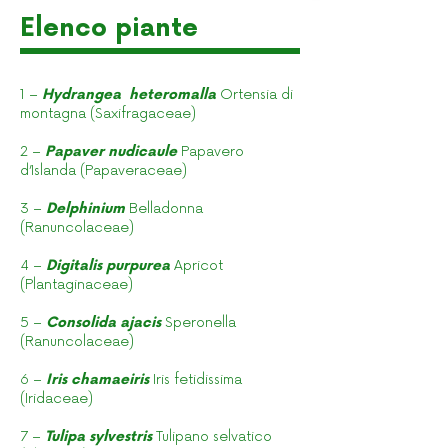
Elenco piante
1 –
Hydrangea heteromalla
Ortensia di
montagna (Saxifragaceae)
2 –
Papaver nudicaule
Papavero
d’Islanda (Papaveraceae)
3 –
Delphinium
Belladonna
(Ranuncolaceae)
4 –
Digitalis purpurea
Apricot
(Plantaginaceae)
5 –
Consolida ajacis
Speronella
(Ranuncolaceae)
6 –
Iris chamaeiris
Iris fetidissima
(Iridaceae)
7 –
Tulipa sylvestris
Tulipano selvatico