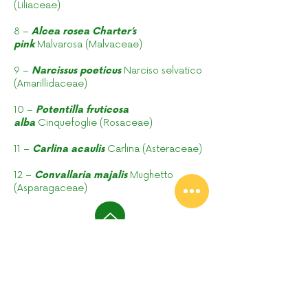
(Liliaceae)
8 –
Alcea rosea Charter’s
pink
Malvarosa (Malvaceae)
9 –
Narcissus poeticus
Narciso selvatico
(Amarillidaceae)
10 –
Potentilla fruticosa
alba
Cinquefoglie (Rosaceae)
11 –
Carlina acaulis
Carlina (Asteraceae)
12 –
Convallaria majalis
Mughetto
(Asparagaceae)