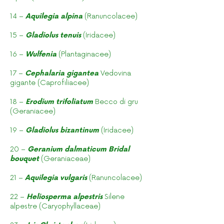
14 –
Aquilegia alpina
(Ranuncolacee)
15 –
Gladiolus tenuis
(Iridacee)
16 –
Wulfenia
(Plantaginacee)
17 –
Cephalaria gigantea
Vedovina
gigante (Caprofiliacee)
18 –
Erodium trifoliatum
Becco di gru
(Geraniacee)
19 –
Gladiolus bizantinum
(Iridacee)
20 –
Geranium dalmaticum Bridal
bouquet
(Geraniaceae)
21 –
Aquilegia vulgaris
(Ranuncolacee)
22 –
Heliosperma alpestris
Silene
alpestre (Caryophyllaceae)