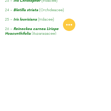
23 –
Iris Christopher
(Iridacee)
24 –
Bletilla striata
(Orchideacee)
25 –
Iris louvisiana
(Iridacee)
26 –
Reineckea carnea Liriope
Hyacynthifolia
(Asparagacee)
27 –
Salvia Amistad
Salvia viola
(Lamiacee)
28 –
Centaurea Cyanus
Fiordaliso
(Asteracee)
29 –
Tulipa clusiana Cynthia
Tulipano
selvatico Clusiano (Liliacee)
30 –
Leucojum aestivum
Campanella
maggiore (Amarillidacee)
31 –
Trillium chloropetalum