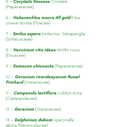
5 –
Corydalis flexuosa
Coridale
(Papaveracee)
6 –
Hakonechloa macra All gold
Erba
cinese dorata (Poacee)
7 –
Smilax aspera
Smilacina- Salsapariglia
(Smilacaceae)
8 –
Vaccinium vitis idaea
Mirtillo rosso
(Ericacee)
9 –
Eomecon chionanta
(Papaveracee)
10 –
Geranium riversleayanum Russel
Prichard
(Geraniacee)
11 –
Campanula lactiflora
Loddon Anna
(Campanulacee)
12 –
Geranium
(Geraniacee)
13 –
Delphinium dubium
Speronella
alpina (Ranuncolacee)