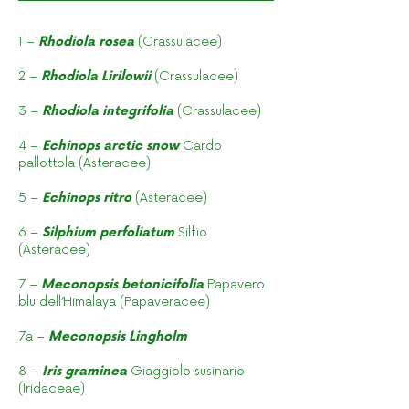
1 –
Rhodiola rosea
(Crassulacee)
2 –
Rhodiola Lirilowii
(Crassulacee)
3 –
Rhodiola integrifolia
(Crassulacee)
4 –
Echinops arctic snow
Cardo
pallottola (Asteracee)
5 –
Echinops ritro
(Asteracee)
6 –
Silphium perfoliatum
Silfio
(Asteracee)
7 –
Meconopsis betonicifolia
Papavero
blu dell’Himalaya (Papaveracee)
7a –
Meconopsis Lingholm
8 –
Iris graminea
Giaggiolo susinario
(Iridaceae)