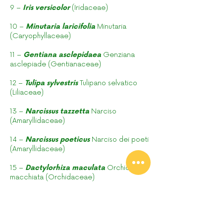
9 –
Iris versicolor
(Iridaceae)
10 –
Minutaria laricifolia
Minutaria
(Caryophyllaceae)
11 –
Gentiana asclepidaea
Genziana
asclepiade (Gentianaceae)
12 –
Tulipa sylvestris
Tulipano selvatico
(Liliaceae)
13 –
Narcissus tazzetta
Narciso
(Amaryllidaceae)
14 –
Narcissus poeticus
Narciso dei poeti
(Amaryllidaceae)
15 –
Dactylorhiza maculata
Orchidea
macchiata (Orchidaceae)