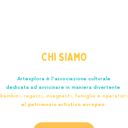
CHI SIAMO
Artexplora è l'associazione culturale
dedicata ad avvicinare in maniera divertente
bambinɜ,
ragazzɜ,
insegnantɜ,
famiglie
e operatorɜ
al
patrimonio artistico europeo
.