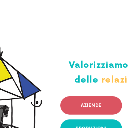
AMO
PRODUZIONI
SCUOLE
FAMIGLIE
GIARDIN
Valorizziam
delle
relaz
AZIENDE