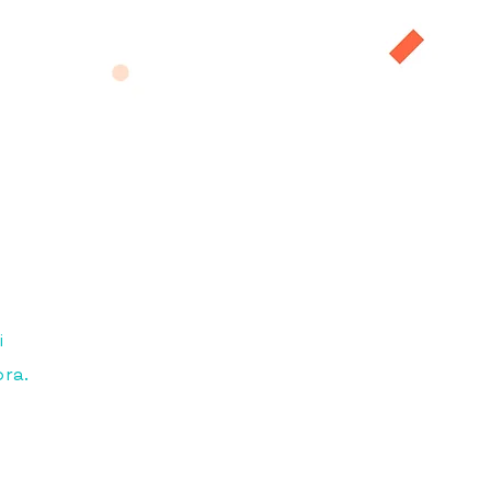
i
ora.