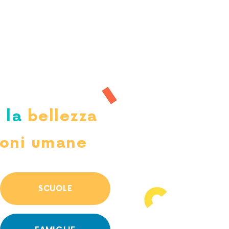
+39 351 822 2887
O ALPINO
o la
bellezza
ioni umane
SCUOLE