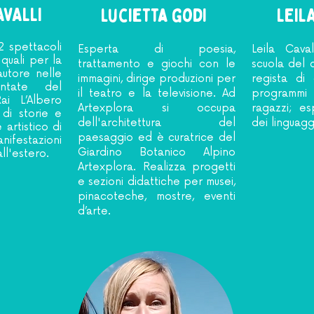
AVALLI
lucietta godi
LEIL
2 spettacoli
Esperta di poesia,
Leila Caval
 quali per la
trattamento e giochi con le
scuola del 
autore nelle
immagini, dirige produzioni per
regista di
ntate del
il teatro e la televisione. Ad
programmi
Rai
L’Albero
Artexplora si occupa
ragazzi; es
 di storie e
dell'architettura del
dei linguaggi
 artistico di
paesaggio ed è curatrice del
festazioni
Giardino Botanico Alpino
 all'estero.
Artexplora. Realizza progetti
e sezioni didattiche per musei,
pinacoteche, mostre, eventi
d’arte.