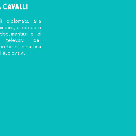
A CAVALLI
li diplomata alla
cinema, curatrice e
 documentari e di
 televisivi per
perta di didattica
 audiovisivi.